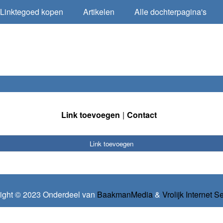
Linktegoed kopen
Artikelen
Alle dochterpagina's
Link toevoegen
Contact
Link toevoegen
ight © 2023 Onderdeel van
BaakmanMedia
&
Vrolijk Internet S